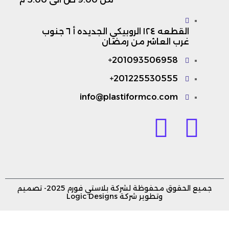
القطعه ١٢٤ الروبيكي الجديده أ ٦ جنوب
غرب العاشر من رمضان
201093506958+
201225530555+
info@plastiformco.com​
جميع الحقوق محفوظة لشركة بلاستي فورم 2025- تصميم
وتطوير شركة Logic Designs