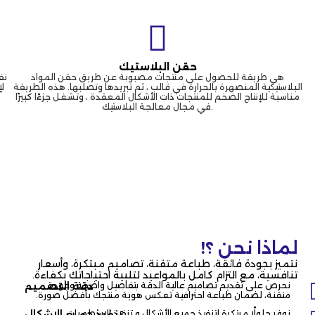
حقن البلاستيك
هي طريقة للحصول على منتجات مصبوبة عن طريق حقن المواد
نف
البلاستيكية المنصهرة بالحرارة في قالب ، ثم تبريدها وتصلبها. هذه الطريقة
ل
مناسبة للإنتاج الضخم للمنتجات ذات الأشكال المعقدة ، وتشغل جزءًا كبيرًا
في مجال معالجة البلاستيك.
لماذا نحن​ ؟!
نتميز بجودة فائقة، طباعة متقنة، تصاميم مبتكرة، وأسعار
تنافسية، مع التزام كامل بالمواعيد لتلبية احتياجاتك بكفاءة.
نحرص على تقديم تصاميم عالية الدقة بتفاصيل واضحة وجودة
دقة التصميم
متقنة، لضمان طباعة احترافية تعكس هوية منتجك بأفضل صورة.
نوفر حلولًا مبتكرة لتنفيذ جميع الأشكال و تنفيذ الاسطمبات,
تنفيذ جميع الاشكال​