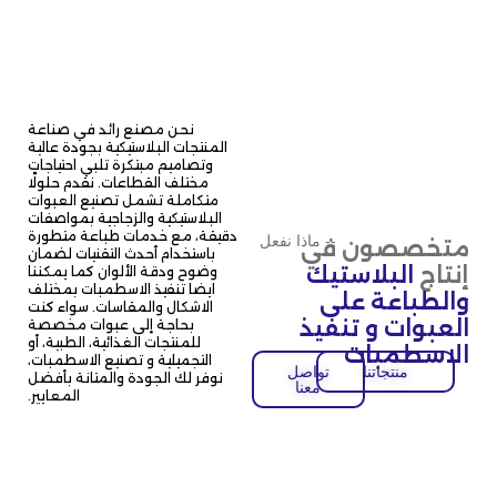
نحن مصنع رائد في صناعة
المنتجات البلاستيكية بجودة عالية
وتصاميم مبتكرة تلبي احتياجات
مختلف القطاعات. نقدم حلولًا
متكاملة تشمل تصنيع العبوات
البلاستيكية والزجاجية بمواصفات
دقيقة، مع خدمات طباعة متطورة
-- ماذا نفعل​
متخصصون في
باستخدام أحدث التقنيات لضمان
إنتاج
البلاستيك
وضوح ودقة الألوان كما يمكننا
ايضا تنفيذ الاسطمبات بمختلف
والطباعة على
الاشكال والمقاسات. سواء كنت
العبوات و تنفيذ
بحاجة إلى عبوات مخصصة
للمنتجات الغذائية، الطبية، أو
الاسطمبات
التجميلية و تصنيع الاسطمبات،
منتجاتنا
تواصل
نوفر لك الجودة والمتانة بأفضل
معنا
المعايير.