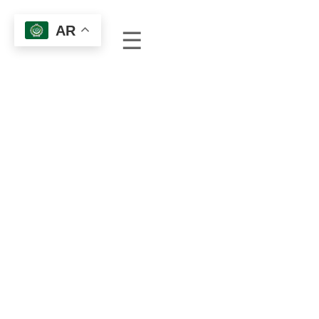
AR
☰
ا
ل
ر
ئ
ي
س
ي
ة
م
ن
ن
ح