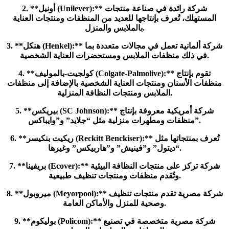
2. **أونيل (Unilever):** شركة رائدة في صناعة منتجات
المستهلك، تُعرف بإنتاجها للعديد من المنظفات ومنتجات العناية
بالملابس والمنزل.
3. **هنكل (Henkel):** شركة ألمانية تعمل في مجالات متعددة بما
في ذلك منظفات الملابس ومستحضرات العناية الشخصية.
4. **كولجيت-بالموليف (Colgate-Palmolive):** تقوم بإنتاج
منظفات الأسنان ومنتجات العناية الشخصية بالإضافة إلى منظفات
الملابس ومنتجات النظافة المنزلية.
5. **بيريكس (SC Johnson):** شركة أمريكية معروفة بإنتاج
منظفات ومطهرات منزلية مثل “جلايد” و”وايباكس”.
6. **ريكيت بنكيسر (Reckitt Benckiser):** تُعرف بمنتجاتها مثل
“ديتول” و”فينيش” و”هاربيكس” وغيرها.
7. **بريفينا (Ecover):** شركة تركز على منتجات النظافة البيئية
وتُقدم منظفات ومنتجات تنظيف طبيعية.
8. **ميروبول (Meyorpool):** شركة مصرية تقدم منتجات تنظيف
وصحية للمنزل والأماكن العامة.
9. **بوليكوم (Policom):** شركة مصرية متخصصة في تصنيع