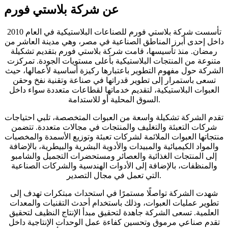
عن شركة بلاستي فورم
تأسست شركة بلاستي فورم للصناعات البلاستيكية في العام 2010
داخل إحدى أبرز المناطق الصناعية في مصر، وهي مدينة العاشر من
رمضان. منذ تأسيسها، قامت شركة بلاستي فورم بتقديم تشكيلة
متنوعة من المنتجات البلاستيكية بأعلى مستويات الجودة. تمركزت
الشركة حول مفهوم التطوير باعتبارها ركيزة أساسية لأعمالها، حيث
تسعى باستمرار إلى تطوير قدراتها في صناعة وتقنية نفخ وحقن
العبوات البلاستيكية، لتقديم خدماتها لقطاعات متعددة سواء داخل
السوق المحلية أو للاستدامة.
تقدم الشركة تشكيلة واسعة من العبوات المتخصصة، تلبي احتياجات
شركات التعبئة والتغليف والمنتجات في مجالات متعددة. تتضمن
منتجاتها العبوات الملائمة لشركات تعبئة وتوزيع الأسمدة والمخصبات
والمواد الكيميائية والمبيدات والأدوية البشرية والبيطرية، بالإضافة
إلى المنتجات الغذائية والعصائر ومستحضرات التجميل والشامبو
والمنظفات، بالإضافة إلى الأدوات الهندسية والشركات الصناعية
التي تعمل في مجال التصدير.
شهدت الشركة تواصلًا مستمرًا في استحداث مبتكرات تهدف إلى
تطوير عمليات العبوات، وذلك باستخدام أحدث التقنيات والمعدات
العلمية. تسعى الشركة جاهدة لتحقيق مبدأ الإنتاج النظيف لتحقيق
تقدم صناعي مرموق وتحسين كفاءة عمل الوحدات الإنتاجية داخل