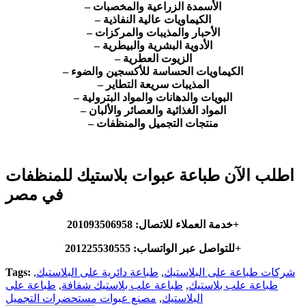
– الأسمدة الزراعية والمخصبات
– الكيماويات عالية النفاذية
– الأحبار والمذيبات والمركزات
– الأدوية البشرية والبيطرية
– الزيوت العطرية
– الكيماويات الحساسة للأكسجين والضوء
– المذيبات سريعة التطاير
– البويات والدهانات والمواد البترولية
– المواد الغذائية والعصائر والألبان
– منتجات التجميل والمنظفات
اطلب الآن طباعة عبوات بلاستيك للمنظفات
في مصر
خدمة العملاء للاتصال: 201093506958+
201225530555+
للتواصل عبر الواتساب:
شركات طباعة على البلاستيك
,
طباعة دائرية على البلاستيك
,
Tags:
طباعة علب بلاستيك
,
طباعة علب بلاستيك شفافة
,
طباعة على
البلاستيك
,
مصنع عبوات مستحضرات التجميل