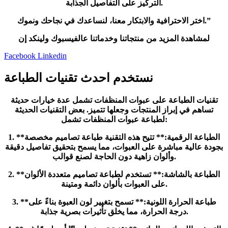
التركيز على التفاصيل الجذابة.
اختر الاحترافية والابتكار معنا، لنساعدك في نجاحك ونموك.”
لمشاهدة المزيد من منتجاتنا وخدماتنا عالفيسبوك ولينكد إن
Facebook
Linkedin
نستخدم احدث تقنيات الطباعة
تقنيات الطباعة على عبوات المنظفات تشمل عدة خيارات حديثة
تساهم في إبراز المنتجات وجعلها تتميز. بعض التقنيات الحديثة
لطباعة عبوات المنظفات تشمل:
1. **الطباعة الرقمية:** تتيح هذه التقنية طباعة تصاميم مخصصة
بجودة عالية مباشرة على العبوات، مما يسمح بتحقيق تفاصيل دقيقة
وألوان زاهية دون الحاجة لصنع قوالب.
2. **الطباعة بالشاشة:** تستخدم لطباعة تصاميم متعددة الألوان
على العبوات بألوان دائمة ومتينة.
3. **طباعة الحرارة اللونية:** تسمح بتغيير لون العبوة بناءً على
درجة الحرارة، مما يخلق تأثيرات بصرية جذابة.