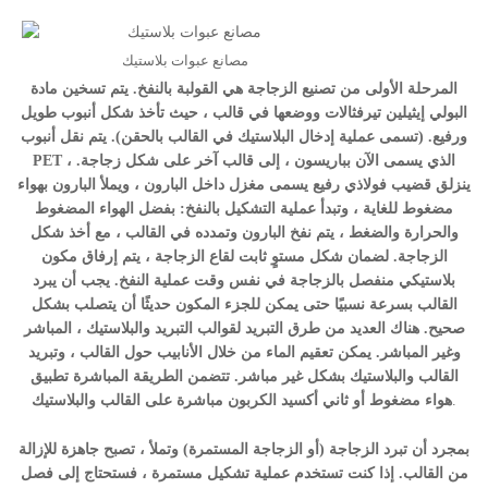
مصانع عبوات بلاستيك
المرحلة الأولى من تصنيع الزجاجة هي القولبة بالنفخ. يتم تسخين مادة
البولي إيثيلين تيرفثالات ووضعها في قالب ، حيث تأخذ شكل أنبوب طويل
ورفيع. (تسمى عملية إدخال البلاستيك في القالب بالحقن). يتم نقل أنبوب
PET ، الذي يسمى الآن بباريسون ، إلى قالب آخر على شكل زجاجة.
ينزلق قضيب فولاذي رفيع يسمى مغزل داخل البارون ، ويملأ البارون بهواء
مضغوط للغاية ، وتبدأ عملية التشكيل بالنفخ: بفضل الهواء المضغوط
والحرارة والضغط ، يتم نفخ البارون وتمدده في القالب ، مع أخذ شكل
الزجاجة. لضمان شكل مستوٍ ثابت لقاع الزجاجة ، يتم إرفاق مكون
بلاستيكي منفصل بالزجاجة في نفس وقت عملية النفخ. يجب أن يبرد
القالب بسرعة نسبيًا حتى يمكن للجزء المكون حديثًا أن يتصلب بشكل
صحيح. هناك العديد من طرق التبريد لقوالب التبريد والبلاستيك ، المباشر
وغير المباشر. يمكن تعقيم الماء من خلال الأنابيب حول القالب ، وتبريد
القالب والبلاستيك بشكل غير مباشر. تتضمن الطريقة المباشرة تطبيق
.
هواء مضغوط أو ثاني أكسيد الكربون مباشرة على القالب والبلاستيك
بمجرد أن تبرد الزجاجة (أو الزجاجة المستمرة) وتملأ ، تصبح جاهزة للإزالة
من القالب. إذا كنت تستخدم عملية تشكيل مستمرة ، فستحتاج إلى فصل