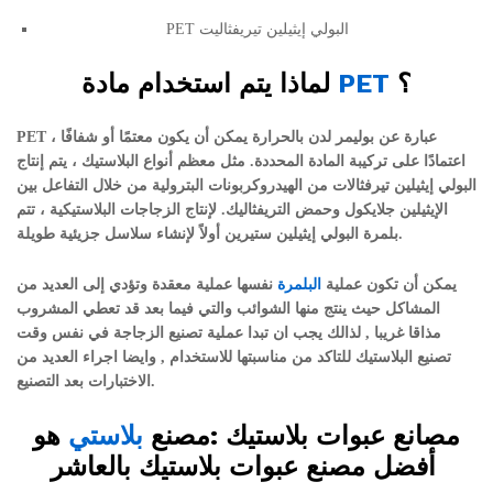
PET البولي إيثيلين تيريفثاليت
؟
PET
لماذا يتم استخدام مادة
عبارة عن بوليمر لدن بالحرارة يمكن أن يكون معتمًا أو شفافًا ،
PET
اعتمادًا على تركيبة المادة المحددة. مثل معظم أنواع البلاستيك ، يتم إنتاج
البولي إيثيلين تيرفثالات من الهيدروكربونات البترولية من خلال التفاعل بين
الإيثيلين جلايكول وحمض التريفثاليك. لإنتاج الزجاجات البلاستيكية ، تتم
بلمرة البولي إيثيلين ستيرين أولاً لإنشاء سلاسل جزيئية طويلة.
يمكن أن تكون عملية
البلمرة
نفسها عملية معقدة وتؤدي
إلى
العديد
من
المشاكل حيث ينتج منها الشوائب والتي فيما بعد قد تعطي المشروب
مذاقا غريبا , لذالك يجب ان تبدا عملية تصنيع الزجاجة في نفس وقت
تصنيع البلاستيك للتاكد من مناسبتها للاستخدام , وايضا اجراء العديد من
الاختبارات بعد التصنيع.
مصانع عبوات بلاستيك :مصنع
بلاستي
هو
أفضل مصنع عبوات بلاستيك بالعاشر