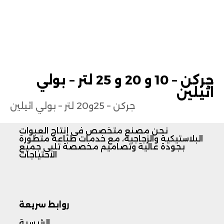
ل
ا
ت
ت
جركن – 10 و 20 و 25 لتر – بولي
و
اثيلين
ا
جركن – 25و20 لتر – بولي اثيلين
ص
ل
نحن مصنع متخصص في إنتاج العبوات
م
البلاستيكية والزجاجية، مع خدمات طباعة متطورة
بجودة عالية وتصاميم مخصصة تلبي جميع
ع
الاحتياجات
ن
ا
روابط سريعة
الرئيسية