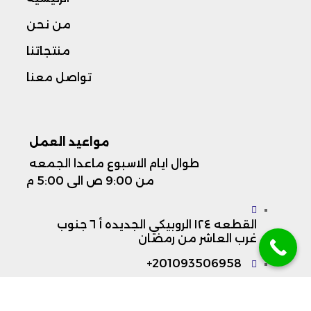
من نحن
منتجاتنا
تواصل معنا
مواعيد العمل ​
طوال ايام الاسبوع ماعدا الجمعه
من 9:00 ص الى 5:00 م
القطعه ١٢٤ الروبيكي الجديده أ ٦ جنوب
غرب العاشر من رمضان
201093506958+
201225530555+