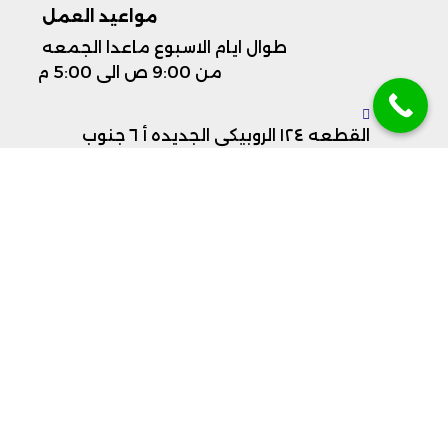
مواعيد العمل ​
طوال ايام الاسبوع ماعدا الجمعه
من 9:00 ص الى 5:00 م
القطعه ١٢٤ الروبيكي الجديده أ ٦ جنوب
غرب العاشر من رمضان
201093506958+
201225530555+
info@plastiformco.com​
جميع الحقوق محفوظة لشركة بلاستي فورم 2025- تصميم