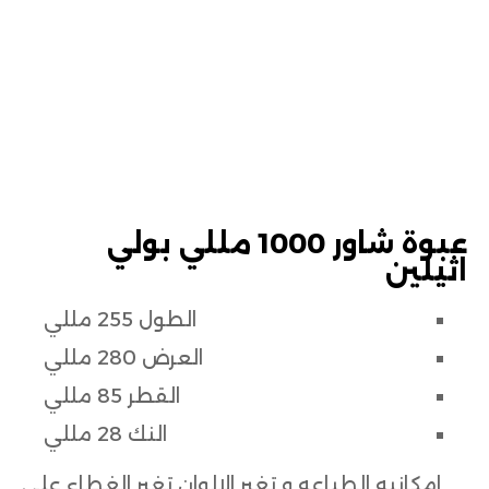
ل
ا
ت
ت
و
ا
ص
عبوة شاور 1000 مللي بولي
اثيلين
ل
م
الطول 255 مللي
ع
العرض 280 مللي
ن
ا
القطر 85 مللي
النك 28 مللي
امكانيه الطباعه و تغير الالوان تغير الغطاء علي