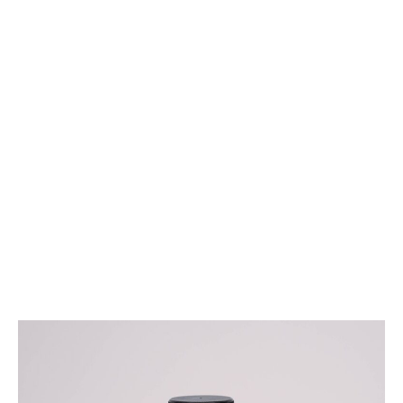
ل
ا
عبوة عصير 250 مللي pet
ت
ت
و
ا
ص
ل
م
ع
ن
ا