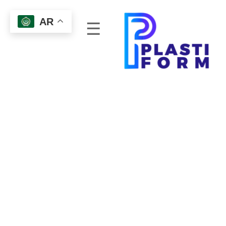
AR
☰
ا
ل
ر
ئ
ي
س
ي
ة
م
ن
ن
ح