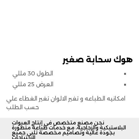
ل
ا
ت
ت
و
هوك سحابة صغير
ا
ص
الطول 30 مللي
ل
العرض 25 مللي
م
ع
امكانيه الطباعه و تغير الالوان تغير الغطاء علي
ن
حسب الطلب
ا
نحن مصنع متخصص في إنتاج العبوات
البلاستيكية والزجاجية، مع خدمات طباعة متطورة
بجودة عالية وتصاميم مخصصة تلبي جميع
الاحتياجات